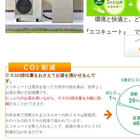
環境と快適と。どち
こ
『エコキュート』 で
ＣＯ2の排出量をおさえてお湯を沸かせるんで
す。
エコキュートは電気を使って大気中の熱を集め、効率よく
お湯を沸かす給湯機です。
たっぷりのお湯を使いながら、ＣＯ2の排出量を大幅に削
減
することが できます。
日本全体で消費されるエネルギーの約１６％は家庭用。
そのうちの約３０％が給湯で使われています。
エコキュートを取り入れることで、給湯の省エネとＣＯ2
削減がはかれるのです。