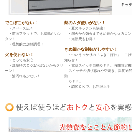
でこぼこがない！
熱のムダ使いがない！
・スペース広々！
・夏のキッチンも快適！
・前面フラットで、お掃除がカン
・弱火から強火まできめ細かな火力コン
タン！
・光熱費もお得！
・理想的に加熱調理！
きめ細かな制御がしやすい！
火を使わない！
・ついうっかりの「ふきこぼれ」「こげ
・とっても安心！
知らせ！
・燃焼時のＣＯ2が出ないからクリ
・電源スイッチ自動ＯＦＦ。時間設定機
ーン！
スイッチの切り忘れや空焼き、温度過昇
・油汚れも少ない！
動
ＯＦＦ。
・調節ＯＫで、お料理上手！