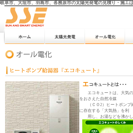
岐阜市、大垣市、羽島市、各務原市の太陽光発電の見積り・施工は
エコキュートは、大気の熱
をおさえた自然冷媒
（ＣＯ2）ヒートポンプ給
に存在する「大気熱」を利
用し、お湯などを沸かしま