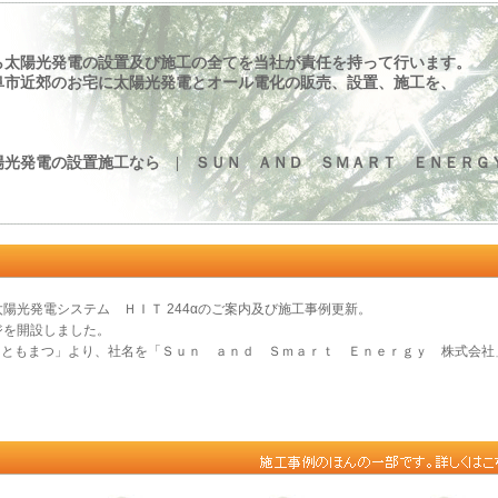
ら太陽光発電の設置及び施工の全てを当社が責任を持って行います。
阜市近郊のお宅に太陽光発電とオール電化の販売、設置、施工を、
光発電の設置施工なら | ＳＵＮ ＡＮＤ ＳＭＡＲＴ ＥＮＥＲＧ
用太陽光発電システム ＨＩＴ 244αのご案内及び施工事例更新。
ージを開設しました。
ーともまつ」より、社名を「Ｓｕｎ ａｎｄ Ｓｍａｒｔ Ｅｎｅｒｇｙ 株式会社