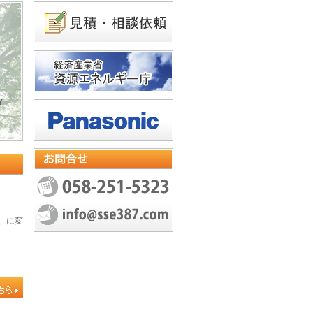
Ｙ
」に変