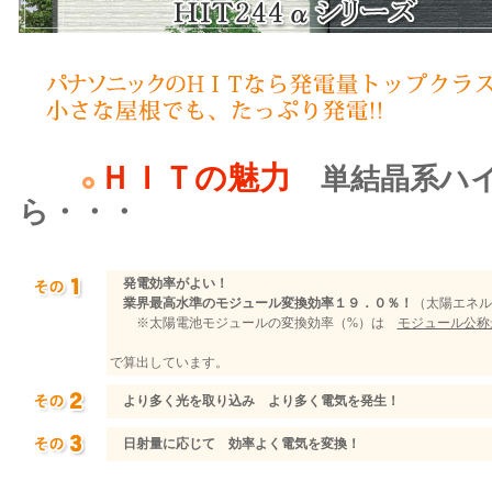
ＨＩＴの魅力
単結晶系ハイ
ら・・・
発電効率がよい！
業界最高水準のモジュール変換効率１９．０％！
（太陽エネル
※太陽電池モジュールの変換効率（%）は
モジュール公称最
モジュール面積（㎡）×10
で算出しています。
より多く光を取り込み より多く電気を発生！
日射量に応じて 効率よく電気を変換！