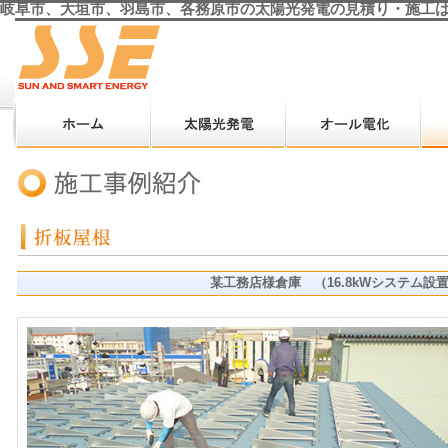
岐阜市、大垣市、羽島市、各務原市の太陽光発電の見積り・施工は
某工務店様倉庫 （16.8kWシステム設置